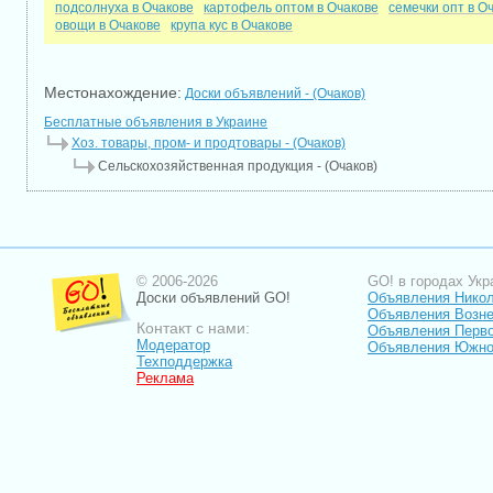
подсолнуха в Очакове
картофель оптом в Очакове
семечки опт в О
овощи в Очакове
крупа кус в Очакове
Местонахождение:
Доски объявлений - (Очаков)
Бесплатные объявления в Украине
Хоз. товары, пром- и продтовары - (Очаков)
Сельскохозяйственная продукция - (Очаков)
© 2006-2026
GO! в городах Укр
Доски объявлений GO!
Объявления Нико
Объявления Возне
Контакт с нами:
Объявления Перв
Модератор
Объявления Южно
Техподдержка
Реклама