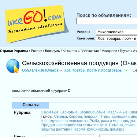
Поиск по объявлениям:
Регион:
Категория:
Страна:
Украина
/
Россия
/
Беларусь
/
Казахстан
/
Узбекистан
/
Молдавия
/
Грузия
/
Аз
Сельскохозяйственная продукция (Очак
Объявления (Очаков)
Хоз. товары, пром- и продтовары
-
Се
-
0
Количество объявлений в рубрике:
Фильтры
Рубрика:
Бахчевые
Зерновые
Зернобобовые
Масличные
Ово
,
,
,
,
Грибы
Свиньи
Коровы, лошади
Птица, молодняк, ин
,
,
,
и продукция пчеловодства
Рыба, раки и морепродукт
,
Продукты переработки сельхозсырья
Семена, сажен
,
защиты растений
Корма, комбикорма, добавки
,
Цена: