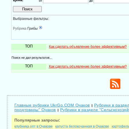
от
до
Выбранные фильтры:
Рубрика
Грибы
ТОП
Как сделать объявление более эффективным?
Поиск не дал результатов...
ТОП
Как сделать объявление более эффективным?
Главные рубрики UkrGo.COM Очаков
Рубрики в раздел
|
продтовары" Очаков
Рубрики в разделе "Сельскохозя
|
Популярные запросы:
клубника опт в Очакове
капуста белокочанная в Очакове
картофель